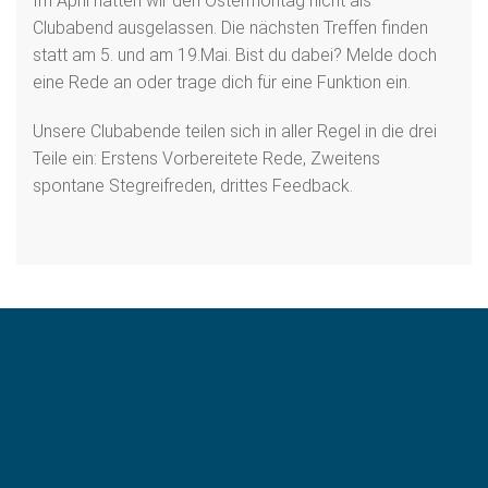
Im April hatten wir den Ostermontag nicht als
Clubabend ausgelassen. Die nächsten Treffen finden
statt am 5. und am 19.Mai. Bist du dabei? Melde doch
eine Rede an oder trage dich für eine Funktion ein.
Unsere Clubabende teilen sich in aller Regel in die drei
Teile ein: Erstens Vorbereitete Rede, Zweitens
spontane Stegreifreden, drittes Feedback.